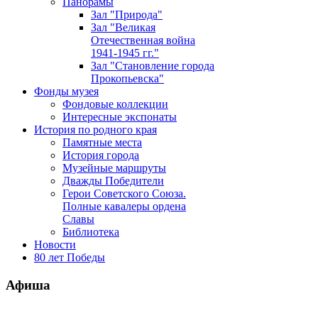
Панорамы
Зал "Природа"
Зал "Великая
Отечественная война
1941-1945 гг."
Зал "Становление города
Прокопьевска"
Фонды музея
Фондовые коллекции
Интересные экспонаты
История по родного края
Памятные места
История города
Музейные маршруты
Дважды Победители
Герои Советского Союза.
Полные кавалеры ордена
Славы
Библиотека
Новости
80 лет Победы
Афиша