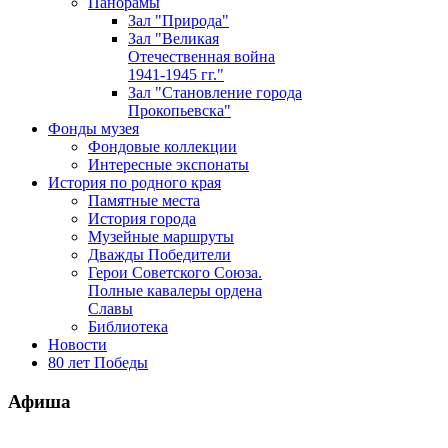
Панорамы
Зал "Природа"
Зал "Великая
Отечественная война
1941-1945 гг."
Зал "Становление города
Прокопьевска"
Фонды музея
Фондовые коллекции
Интересные экспонаты
История по родного края
Памятные места
История города
Музейные маршруты
Дважды Победители
Герои Советского Союза.
Полные кавалеры ордена
Славы
Библиотека
Новости
80 лет Победы
Афиша