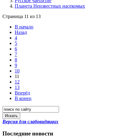
Русское чаепитие
Планета Неизвестных насекомых
Страница 11 из 13
В начало
Назад
4
5
6
7
8
9
10
11
12
13
Вперёд
В конец
Искать
Версия для слабовидящих
Последние новости