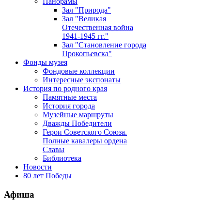
Панорамы
Зал "Природа"
Зал "Великая
Отечественная война
1941-1945 гг."
Зал "Становление города
Прокопьевска"
Фонды музея
Фондовые коллекции
Интересные экспонаты
История по родного края
Памятные места
История города
Музейные маршруты
Дважды Победители
Герои Советского Союза.
Полные кавалеры ордена
Славы
Библиотека
Новости
80 лет Победы
Афиша