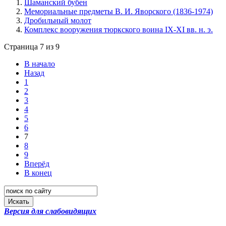
Шаманский бубен
Мемориальные предметы В. И. Яворского (1836-1974)
Дробильный молот
Комплекс вооружения тюркского воина IX-XI вв. н. э.
Страница 7 из 9
В начало
Назад
1
2
3
4
5
6
7
8
9
Вперёд
В конец
Искать
Версия для слабовидящих