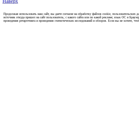
Наверх
Продолжая использовать наш сайт, вы даете согласие на обработку файлов cookie, пользовательских да
источник откуда пришел на сайт пользователь; с какого сайта или по какой рекламе; язык ОС и Браузе
проведения ретаргетинга и проведения статистических исследований и обзоров. Если вы не хотите, чт