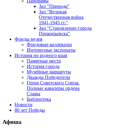
Панорамы
Зал "Природа"
Зал "Великая
Отечественная война
1941-1945 гг."
Зал "Становление города
Прокопьевска"
Фонды музея
Фондовые коллекции
Интересные экспонаты
История по родного края
Памятные места
История города
Музейные маршруты
Дважды Победители
Герои Советского Союза.
Полные кавалеры ордена
Славы
Библиотека
Новости
80 лет Победы
Афиша