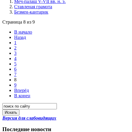
Меч-палаш V-VII вв. н. э.
Ставленая грамота
Безмен-кантарик
Страница 8 из 9
В начало
Назад
1
2
3
4
5
6
7
8
9
Вперёд
В конец
Искать
Версия для слабовидящих
Последние новости