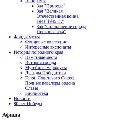
Панорамы
Зал "Природа"
Зал "Великая
Отечественная война
1941-1945 гг."
Зал "Становление города
Прокопьевска"
Фонды музея
Фондовые коллекции
Интересные экспонаты
История по родного края
Памятные места
История города
Музейные маршруты
Дважды Победители
Герои Советского Союза.
Полные кавалеры ордена
Славы
Библиотека
Новости
80 лет Победы
Афиша