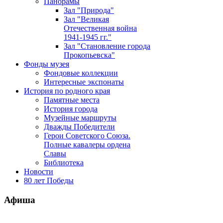
Панорамы
Зал "Природа"
Зал "Великая
Отечественная война
1941-1945 гг."
Зал "Становление города
Прокопьевска"
Фонды музея
Фондовые коллекции
Интересные экспонаты
История по родного края
Памятные места
История города
Музейные маршруты
Дважды Победители
Герои Советского Союза.
Полные кавалеры ордена
Славы
Библиотека
Новости
80 лет Победы
Афиша