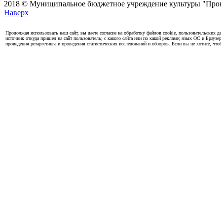
2018 © Муниципальное бюджетное учреждение культуры "Проко
Наверх
Продолжая использовать наш сайт, вы даете согласие на обработку файлов cookie, пользовательских да
источник откуда пришел на сайт пользователь; с какого сайта или по какой рекламе; язык ОС и Браузе
проведения ретаргетинга и проведения статистических исследований и обзоров. Если вы не хотите, чт