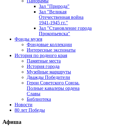
Панорамы
Зал "Природа"
Зал "Великая
Отечественная война
1941-1945 гг."
Зал "Становление города
Прокопьевска"
Фонды музея
Фондовые коллекции
Интересные экспонаты
История по родного края
Памятные места
История города
Музейные маршруты
Дважды Победители
Герои Советского Союза.
Полные кавалеры ордена
Славы
Библиотека
Новости
80 лет Победы
Афиша