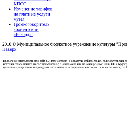
КПСС
Изменение тарифов
на платные услуги
музея
Громкоговоритель
абонентский
«Рекорд».
2018 © Муниципальное бюджетное учреждение культуры "Проко
Наверх
Продолжая использовать наш сайт, вы даете согласие на обработку файлов cookie, пользовательских да
источник откуда пришел на сайт пользователь; с какого сайта или по какой рекламе; язык ОС и Браузе
проведения ретаргетинга и проведения статистических исследований и обзоров. Если вы не хотите, чт