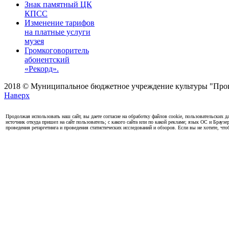
Знак памятный ЦК
КПСС
Изменение тарифов
на платные услуги
музея
Громкоговоритель
абонентский
«Рекорд».
2018 © Муниципальное бюджетное учреждение культуры "Проко
Наверх
Продолжая использовать наш сайт, вы даете согласие на обработку файлов cookie, пользовательских да
источник откуда пришел на сайт пользователь; с какого сайта или по какой рекламе; язык ОС и Браузе
проведения ретаргетинга и проведения статистических исследований и обзоров. Если вы не хотите, чт