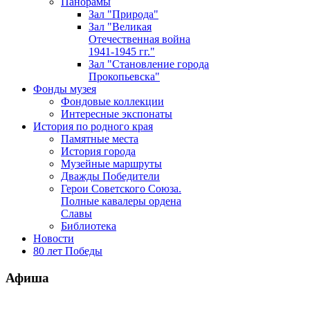
Панорамы
Зал "Природа"
Зал "Великая
Отечественная война
1941-1945 гг."
Зал "Становление города
Прокопьевска"
Фонды музея
Фондовые коллекции
Интересные экспонаты
История по родного края
Памятные места
История города
Музейные маршруты
Дважды Победители
Герои Советского Союза.
Полные кавалеры ордена
Славы
Библиотека
Новости
80 лет Победы
Афиша