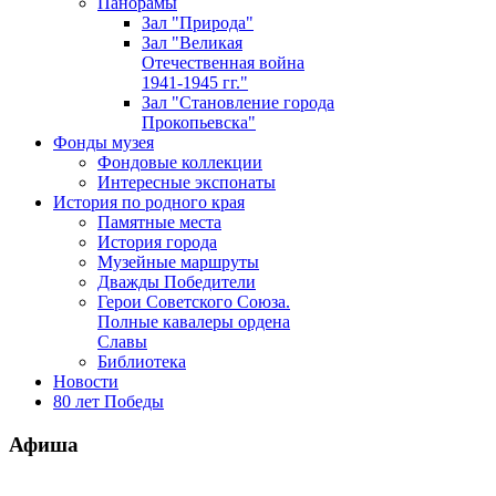
Панорамы
Зал "Природа"
Зал "Великая
Отечественная война
1941-1945 гг."
Зал "Становление города
Прокопьевска"
Фонды музея
Фондовые коллекции
Интересные экспонаты
История по родного края
Памятные места
История города
Музейные маршруты
Дважды Победители
Герои Советского Союза.
Полные кавалеры ордена
Славы
Библиотека
Новости
80 лет Победы
Афиша