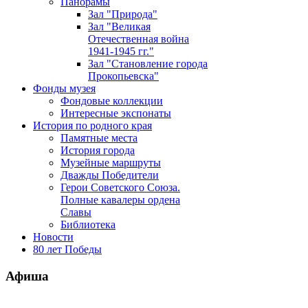
Панорамы
Зал "Природа"
Зал "Великая
Отечественная война
1941-1945 гг."
Зал "Становление города
Прокопьевска"
Фонды музея
Фондовые коллекции
Интересные экспонаты
История по родного края
Памятные места
История города
Музейные маршруты
Дважды Победители
Герои Советского Союза.
Полные кавалеры ордена
Славы
Библиотека
Новости
80 лет Победы
Афиша