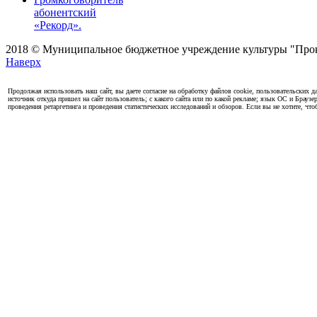
абонентский
«Рекорд».
2018 © Муниципальное бюджетное учреждение культуры "Проко
Наверх
Продолжая использовать наш сайт, вы даете согласие на обработку файлов cookie, пользовательских да
источник откуда пришел на сайт пользователь; с какого сайта или по какой рекламе; язык ОС и Браузе
проведения ретаргетинга и проведения статистических исследований и обзоров. Если вы не хотите, чт