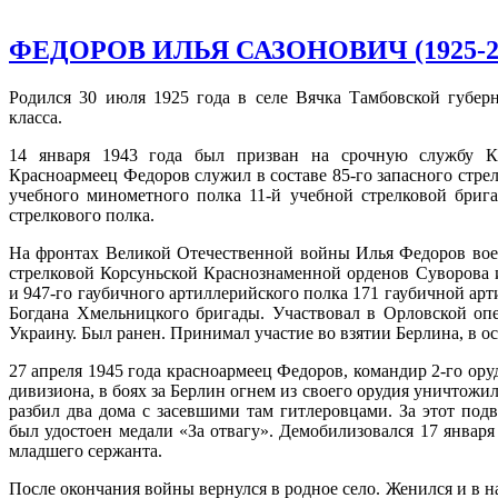
ФЕДОРОВ ИЛЬЯ САЗОНОВИЧ (1925-2
Родился 30 июля 1925 года в селе Вячка Тамбовской губер
класса.
14 января 1943 года был призван на срочную службу К
Красноармеец Федоров служил в составе 85-го запасного стрел
учебного минометного полка 11-й учебной стрелковой брига
стрелкового полка.
На фронтах Великой Отечественной войны Илья Федоров воев
стрелковой Корсуньской Краснознаменной орденов Суворова 
и 947-го гаубичного артиллерийского полка 171 гаубичной ар
Богдана Хмельницкого бригады. Участвовал в Орловской оп
Украину. Был ранен. Принимал участие во взятии Берлина, в 
27 апреля 1945 года красноармеец Федоров, командир 2-го оруд
дивизиона, в боях за Берлин огнем из своего орудия уничтожил
разбил два дома с засевшими там гитлеровцами. За этот под
был удостоен медали «За отвагу». Демобилизовался 17 января
младшего сержанта.
После окончания войны вернулся в родное село. Женился и в на