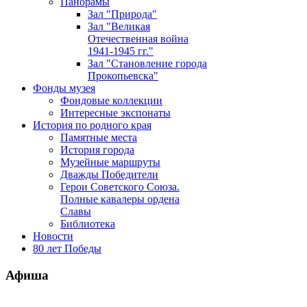
Панорамы
Зал "Природа"
Зал "Великая
Отечественная война
1941-1945 гг."
Зал "Становление города
Прокопьевска"
Фонды музея
Фондовые коллекции
Интересные экспонаты
История по родного края
Памятные места
История города
Музейные маршруты
Дважды Победители
Герои Советского Союза.
Полные кавалеры ордена
Славы
Библиотека
Новости
80 лет Победы
Афиша