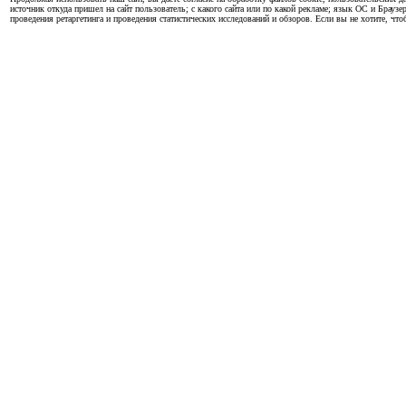
источник откуда пришел на сайт пользователь; с какого сайта или по какой рекламе; язык ОС и Браузе
проведения ретаргетинга и проведения статистических исследований и обзоров. Если вы не хотите, чт