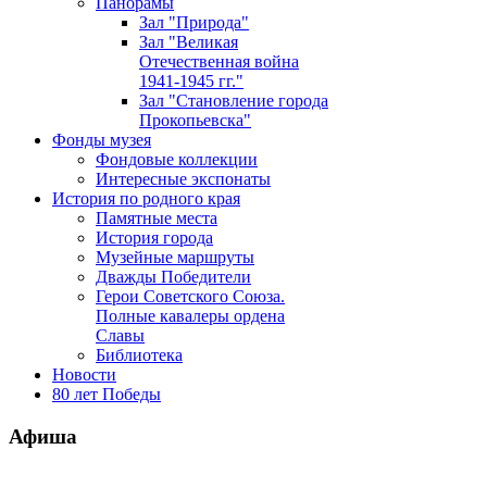
Панорамы
Зал "Природа"
Зал "Великая
Отечественная война
1941-1945 гг."
Зал "Становление города
Прокопьевска"
Фонды музея
Фондовые коллекции
Интересные экспонаты
История по родного края
Памятные места
История города
Музейные маршруты
Дважды Победители
Герои Советского Союза.
Полные кавалеры ордена
Славы
Библиотека
Новости
80 лет Победы
Афиша