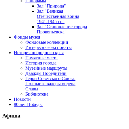
Панорамы
Зал "Природа"
Зал "Великая
Отечественная война
1941-1945 гг."
Зал "Становление города
Прокопьевска"
Фонды музея
Фондовые коллекции
Интересные экспонаты
История по родного края
Памятные места
История города
Музейные маршруты
Дважды Победители
Герои Советского Союза.
Полные кавалеры ордена
Славы
Библиотека
Новости
80 лет Победы
Афиша