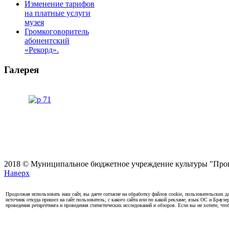
Изменение тарифов
на платные услуги
музея
Громкоговоритель
абонентский
«Рекорд».
Галерея
2018 © Муниципальное бюджетное учреждение культуры "Проко
Наверх
Продолжая использовать наш сайт, вы даете согласие на обработку файлов cookie, пользовательских да
источник откуда пришел на сайт пользователь; с какого сайта или по какой рекламе; язык ОС и Браузе
проведения ретаргетинга и проведения статистических исследований и обзоров. Если вы не хотите, чт