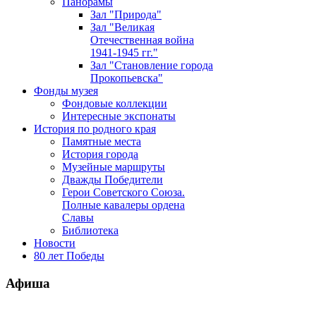
Панорамы
Зал "Природа"
Зал "Великая
Отечественная война
1941-1945 гг."
Зал "Становление города
Прокопьевска"
Фонды музея
Фондовые коллекции
Интересные экспонаты
История по родного края
Памятные места
История города
Музейные маршруты
Дважды Победители
Герои Советского Союза.
Полные кавалеры ордена
Славы
Библиотека
Новости
80 лет Победы
Афиша