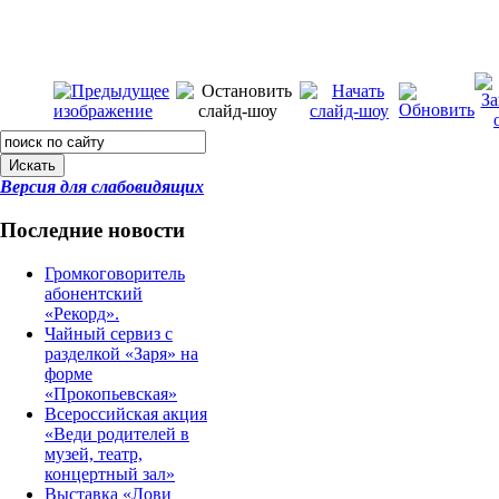
Искать
Версия для слабовидящих
Последние новости
Громкоговоритель
абонентский
«Рекорд».
Чайный сервиз с
разделкой «Заря» на
форме
«Прокопьевская»
Всероссийская акция
«Веди родителей в
музей, театр,
концертный зал»
Выставка «Лови