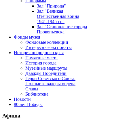
Панорамы
Зал "Природа"
Зал "Великая
Отечественная война
1941-1945 гг."
Зал "Становление города
Прокопьевска"
Фонды музея
Фондовые коллекции
Интересные экспонаты
История по родного края
Памятные места
История города
Музейные маршруты
Дважды Победители
Герои Советского Союза.
Полные кавалеры ордена
Славы
Библиотека
Новости
80 лет Победы
Афиша