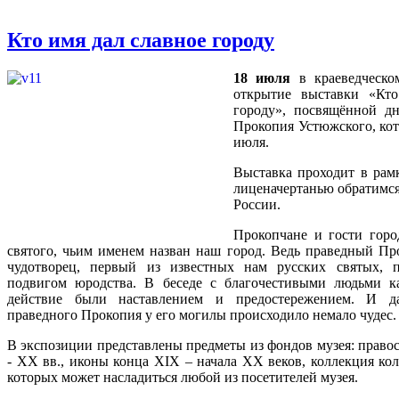
Кто имя дал славное городу
18 июля
в краеведческом
открытие выставки «Кт
городу», посвящённой д
Прокопия Устюжского, кот
июля.
Выставка проходит в рам
лиценачертанью обратимся
России.
Прокопчане и гости горо
святого, чьим именем назван наш город. Ведь праведный П
чудотворец, первый из известных нам русских святых, 
подвигом юродства. В беседе с благочестивыми людьми к
действие были наставлением и предостережением. И д
праведного Прокопия у его могилы происходило немало чудес.
В экспозиции представлены предметы из фондов музея: право
- XX вв., иконы конца XIX – начала XX веков, коллекция кол
которых может насладиться любой из посетителей музея.