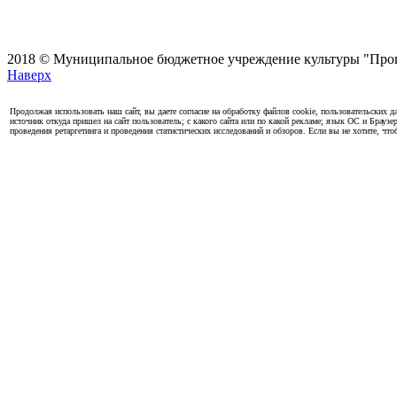
2018 © Муниципальное бюджетное учреждение культуры "Проко
Наверх
Продолжая использовать наш сайт, вы даете согласие на обработку файлов cookie, пользовательских да
источник откуда пришел на сайт пользователь; с какого сайта или по какой рекламе; язык ОС и Браузе
проведения ретаргетинга и проведения статистических исследований и обзоров. Если вы не хотите, чт