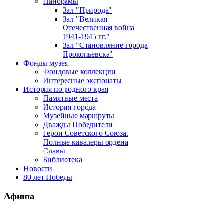
Панорамы
Зал "Природа"
Зал "Великая
Отечественная война
1941-1945 гг."
Зал "Становление города
Прокопьевска"
Фонды музея
Фондовые коллекции
Интересные экспонаты
История по родного края
Памятные места
История города
Музейные маршруты
Дважды Победители
Герои Советского Союза.
Полные кавалеры ордена
Славы
Библиотека
Новости
80 лет Победы
Афиша