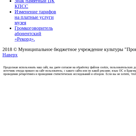
Знак памятный ЦК
КПСС
Изменение тарифов
на платные услуги
музея
Громкоговоритель
абонентский
«Рекорд».
2018 © Муниципальное бюджетное учреждение культуры "Проко
Наверх
Продолжая использовать наш сайт, вы даете согласие на обработку файлов cookie, пользовательских да
источник откуда пришел на сайт пользователь; с какого сайта или по какой рекламе; язык ОС и Браузе
проведения ретаргетинга и проведения статистических исследований и обзоров. Если вы не хотите, чт