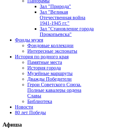
Панорамы
Зал "Природа"
Зал "Великая
Отечественная война
1941-1945 гг."
Зал "Становление города
Прокопьевска"
Фонды музея
Фондовые коллекции
Интересные экспонаты
История по родного края
Памятные места
История города
Музейные маршруты
Дважды Победители
Герои Советского Союза.
Полные кавалеры ордена
Славы
Библиотека
Новости
80 лет Победы
Афиша