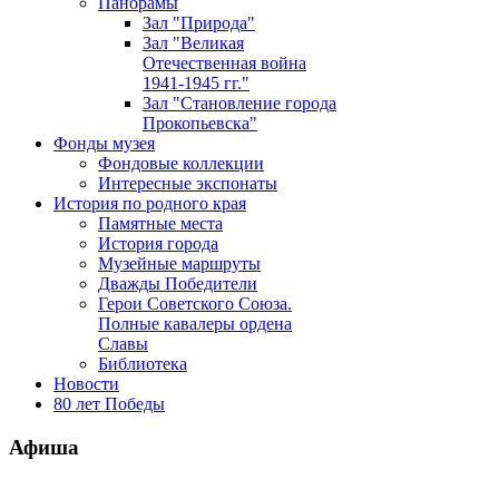
Панорамы
Зал "Природа"
Зал "Великая
Отечественная война
1941-1945 гг."
Зал "Становление города
Прокопьевска"
Фонды музея
Фондовые коллекции
Интересные экспонаты
История по родного края
Памятные места
История города
Музейные маршруты
Дважды Победители
Герои Советского Союза.
Полные кавалеры ордена
Славы
Библиотека
Новости
80 лет Победы
Афиша