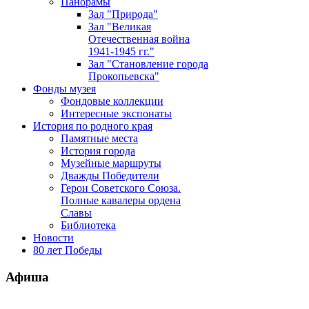
Панорамы
Зал "Природа"
Зал "Великая
Отечественная война
1941-1945 гг."
Зал "Становление города
Прокопьевска"
Фонды музея
Фондовые коллекции
Интересные экспонаты
История по родного края
Памятные места
История города
Музейные маршруты
Дважды Победители
Герои Советского Союза.
Полные кавалеры ордена
Славы
Библиотека
Новости
80 лет Победы
Афиша