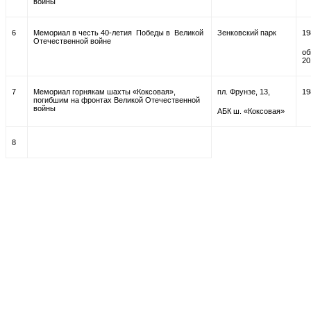
войны
6
Мемориал в честь 40-летия Победы в Великой
Зенковский парк
19
Отечественной войне
об
20
7
Мемориал горнякам шахты «Коксовая»,
пл. Фрунзе, 13,
19
погибшим на фронтах Великой Отечественной
войны
АБК ш. «Коксовая»
8