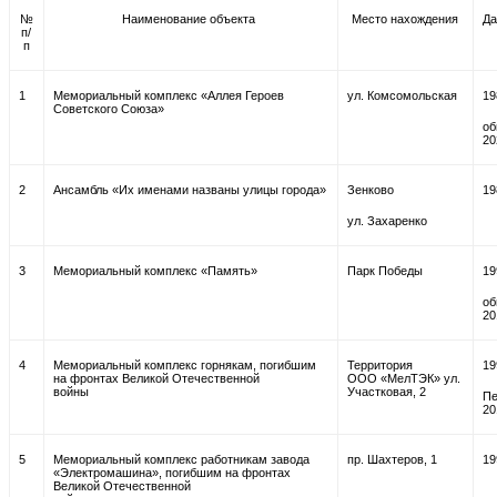
№
Наименование объекта
Место нахождения
Да
п/
п
1
Мемориальный комплекс «Аллея Героев
ул. Комсомольская
19
Советского Союза»
об
20
2
Ансамбль «Их именами названы улицы города»
Зенково
19
ул. Захаренко
3
Мемориальный комплекс «Память»
Парк Победы
19
об
20
4
Мемориальный комплекс горнякам, погибшим
Территория
19
на фронтах Великой Отечественной
ООО «МелТЭК» ул.
войны
Участковая, 2
Пе
20
5
Мемориальный комплекс работникам завода
пр. Шахтеров, 1
19
«Электромашина», погибшим на фронтах
Великой Отечественной