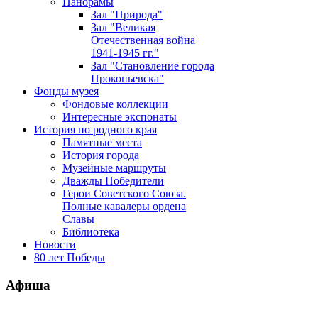
Панорамы
Зал "Природа"
Зал "Великая
Отечественная война
1941-1945 гг."
Зал "Становление города
Прокопьевска"
Фонды музея
Фондовые коллекции
Интересные экспонаты
История по родного края
Памятные места
История города
Музейные маршруты
Дважды Победители
Герои Советского Союза.
Полные кавалеры ордена
Славы
Библиотека
Новости
80 лет Победы
Афиша