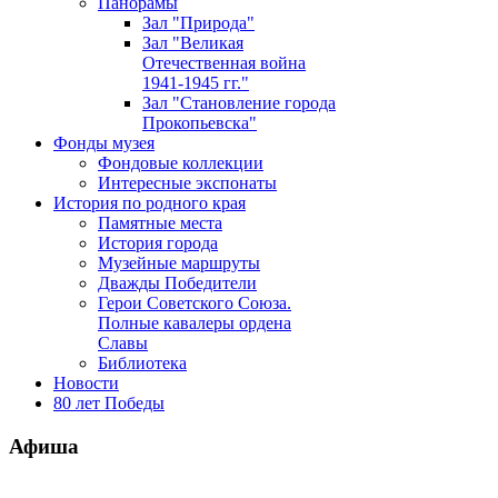
Панорамы
Зал "Природа"
Зал "Великая
Отечественная война
1941-1945 гг."
Зал "Становление города
Прокопьевска"
Фонды музея
Фондовые коллекции
Интересные экспонаты
История по родного края
Памятные места
История города
Музейные маршруты
Дважды Победители
Герои Советского Союза.
Полные кавалеры ордена
Славы
Библиотека
Новости
80 лет Победы
Афиша