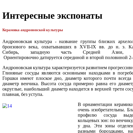
Интересные экспонаты
Керамика андроновской культуры
Андроновская культура - название группы близких архелол
бронзового века, охватывавших в XVII-IX вв. до н. э. Ка
Сибирь, западную часть Средней Азии,
Ориентировочно датируется серединой и второй половиной 2-го
Андроновская культура характеризуется развитием прогрессив
Глиняные сосуды являются основными находками в погребе
Горшки имеют плоское дно, диаметр которого почти всегда
диаметр венчика. Высота сосуда примерно равна его диамет
округлые, наибольший диаметр находится в верхней трети сос
плавная, без уступа.
В орнаментации керамик
очень изобретательны. Бл
профилю сосуда выдел
кольцевых зон: по венчику
у дна. Эти зоны отделе
разными бороздками, н