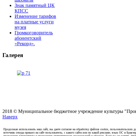
Знак памятный ЦК
КПСС
Изменение тарифов
на платные услуги
музея
Громкоговоритель
абонентский
«Рекорд».
Галерея
2018 © Муниципальное бюджетное учреждение культуры "Проко
Наверх
Продолжая использовать наш сайт, вы даете согласие на обработку файлов cookie, пользовательских да
источник откуда пришел на сайт пользователь; с какого сайта или по какой рекламе; язык ОС и Браузе
проведения ретаргетинга и проведения статистических исследований и обзоров. Если вы не хотите, чт