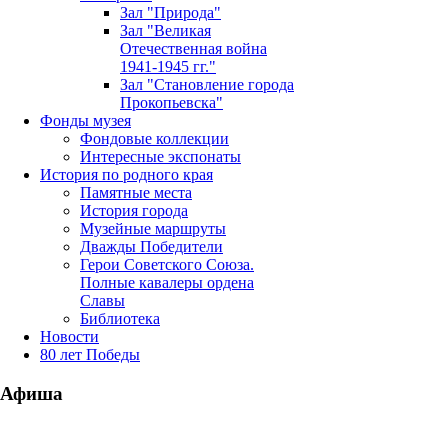
Зал "Природа"
Зал "Великая
Отечественная война
1941-1945 гг."
Зал "Становление города
Прокопьевска"
Фонды музея
Фондовые коллекции
Интересные экспонаты
История по родного края
Памятные места
История города
Музейные маршруты
Дважды Победители
Герои Советского Союза.
Полные кавалеры ордена
Славы
Библиотека
Новости
80 лет Победы
Афиша