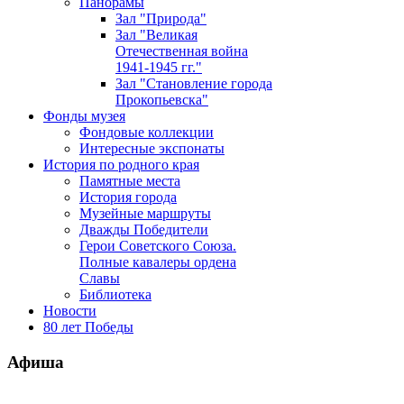
Панорамы
Зал "Природа"
Зал "Великая
Отечественная война
1941-1945 гг."
Зал "Становление города
Прокопьевска"
Фонды музея
Фондовые коллекции
Интересные экспонаты
История по родного края
Памятные места
История города
Музейные маршруты
Дважды Победители
Герои Советского Союза.
Полные кавалеры ордена
Славы
Библиотека
Новости
80 лет Победы
Афиша